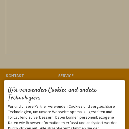
KONTAKT
SERVICE
A & F Sonniges 4-
Unverbindliche Anfrage
Jahreszeiten
Wir verwenden Cookies und andere
Suchen und Buchen
Georg Eltrich
Wissenswertes, Preise &
Technologien.
Förderreutherstraße 3
AGB
87561 Oberstdorf
Ihr Weg zu uns
Wir und unsere Partner verwenden Cookies und vergleichbare
DEUTSCHLAND
Allgäu Walser Card
Technologien, um unsere Webseite optimal zu gestalten und
Tel.
+49 8322 966 40
Reiserücktrittversicherung
fortlaufend zu verbessern. Dabei können personenbezogene
Fax +49 8322 7500
Daten wie Browserinformationen erfasst und analysiert werden.
info@eltrich.de
Durch Klicken auf „Alle akzeptieren“ stimmen Sie der