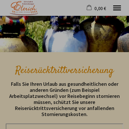
0,00 €
×
Ohne Zeitraum
Warenkorb ist leer
Beliebige Personenzahl
Willkommen
Ferienwohnungen
Reiserücktrittversicherung
Wellness
Bewertungen
Falls Sie Ihren Urlaub aus gesundheitlichen oder
Oberstdorf
anderen Gründen (zum Beispiel
Infos und Services
Arbeitsplatzwechsel) vor Reisebeginn stornieren
müssen, schützt Sie unsere
Tel.
08322 966 40
Reiserücktrittsversicherung vor anfallenden
Stornierungskosten.