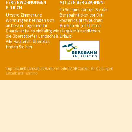
FERIENWOHNUNGEN
MIT DEN BERGBAHNEN!
ELTRICH
Im Sommer können Sie das
Unsere Zimmer und
Bergbahnticket vor Ort
Wohnungen befinden sich
kostenlos hinzubuchen.
an bester Lage und Ihr
Buchen Sie jetzt Ihren
Charakter ist so vielfältig wie
allergikerfreundlichen
die Oberstdorfer Landschaft.
Urlaub!
Alle Häuser im Überblick
finden Sie
hier
Impressum
Datenschutz
Barrierefreiheit
AGB
Cookie-Einstellungen
Erstellt mit
Tramino